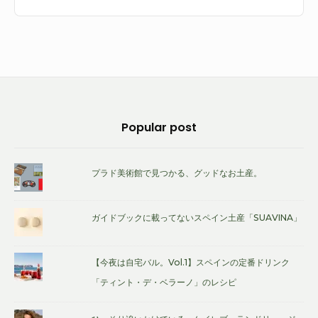
ク
ビ
ュ
ー
テ
ィ
Footer
Popular post
ー
Widget
ブ
Area
ラ
プラド美術館で見つかる、グッドなお土産。
ン
ド
ガイドブックに載ってないスペイン土産「SUAVINA」
「Austin
Austin」
【今夜は自宅バル。Vol.1】スペインの定番ドリンク
「ティント・デ・ベラーノ」のレシピ