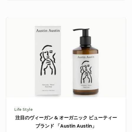
ル
ネ
注
ミ
目
ッ
の
サ
ヴ
美
ィ
術
ー
館
ガ
へ
ン
&
オ
ー
Life Style
ガ
注目のヴィーガン & オーガニック ビューティー
ニ
ブランド 「Austin Austin」
ッ