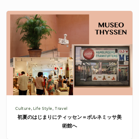
な
初
い
夏
オ
の
リ
は
ー
じ
ブ
ま
と
り
ア
に
ー
テ
テ
ィ
ィ
ッ
チ
Culture
,
Life Style
,
Travel
セ
ョ
初夏のはじまりにティッセン＝ボルネミッサ美
ン
ー
術館へ
＝
ク
ボ