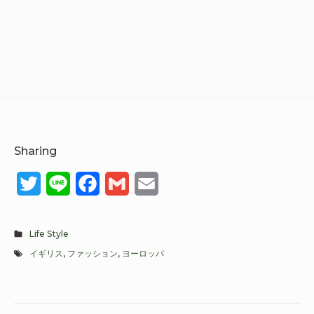
Sharing
T
L
F
G
E
w
i
a
m
m
i
n
c
a
a
Life Style
イギリス
,
ファッション
,
ヨーロッパ
t
e
e
i
i
t
b
l
l
e
o