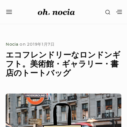
Skip
SHOW
to
SITE
S
SECON
content
NAVIGATION
S
SIDEB
SI
Site Navigation
SUBMENU
SUBMENU
Nocia
on
2019年1月7日
エコフレンドリーなロンドンギ
フト。美術館・ギャラリー・書
店のトートバッグ