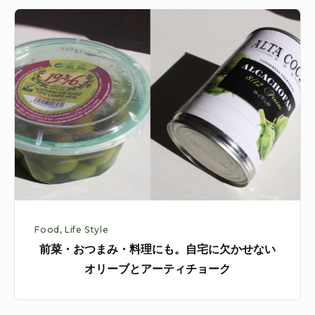
前
菜・
お
つ
ま
み・
料
理
に
も。
自
Food
,
Life Style
宅
前菜・おつまみ・料理にも。自宅に欠かせない
に
オリーブとアーティチョーク
欠
か
せ