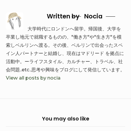
r
o
Written by
Nocia
k
大学時代にロンドンへ留学。帰国後、大学を
卒業し地元で就職するものの、"働き方"や"生き方"を模
索しベルリンへ渡る。その後、ベルリンで出会ったスペ
イン人パートナーと結婚し、現在はマドリード を拠点に
活動中。ーライフスタイル、カルチャー、トラベル、社
会問題..etc..思考や興味をブログにして発信しています。
View all posts by nocia
You may also like