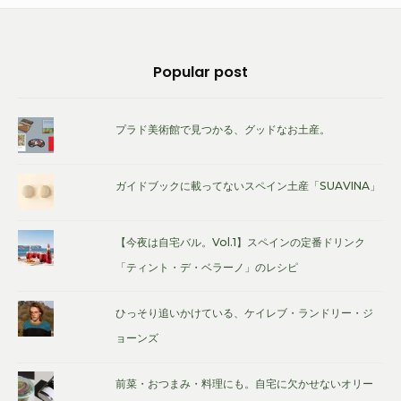
館・
ギ
Footer
Popular post
ャ
Widget
ラ
Area
リ
プラド美術館で見つかる、グッドなお土産。
ー・
書
ガイドブックに載ってないスペイン土産「SUAVINA」
店
の
【今夜は自宅バル。Vol.1】スペインの定番ドリンク
ト
「ティント・デ・ベラーノ」のレシピ
ー
ト
ひっそり追いかけている、ケイレブ・ランドリー・ジ
バ
ョーンズ
ッ
グ
前菜・おつまみ・料理にも。自宅に欠かせないオリー