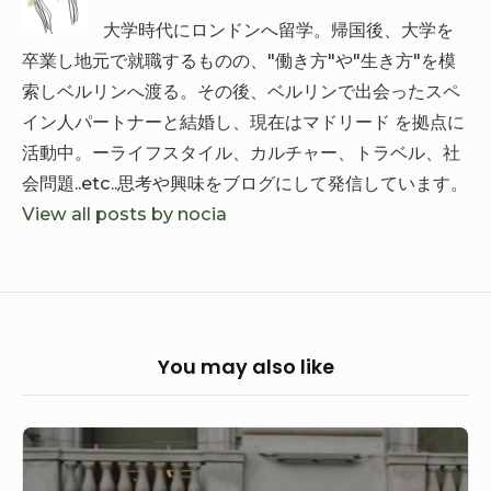
k
大学時代にロンドンへ留学。帰国後、大学を
卒業し地元で就職するものの、"働き方"や"生き方"を模
索しベルリンへ渡る。その後、ベルリンで出会ったスペ
イン人パートナーと結婚し、現在はマドリード を拠点に
活動中。ーライフスタイル、カルチャー、トラベル、社
会問題..etc..思考や興味をブログにして発信しています。
View all posts by nocia
You may also like
week14
2021：