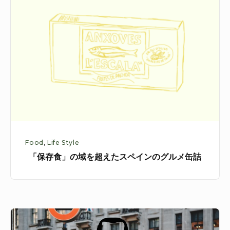
存
食」
の
域
を
超
え
た
ス
ペ
Food
,
Life Style
イ
「保存食」の域を超えたスペインのグルメ缶詰
ン
の
グ
ル
エ
メ
コ