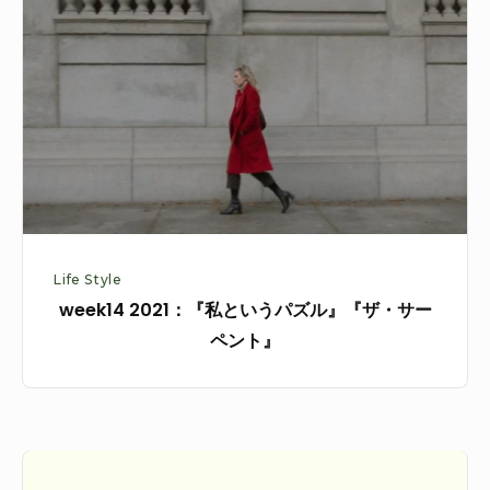
『私
と
い
う
パ
ズ
ル』
『ザ・
サ
Life Style
ー
week14 2021：『私というパズル』『ザ・サー
ペ
ペント』
ン
ト』
「保