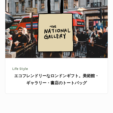
缶
フ
詰
レ
ン
ド
リ
ー
な
ロ
ン
Life Style
ド
エコフレンドリーなロンドンギフト。美術館・
ン
ギャラリー・書店のトートバッグ
ギ
フ
ト。
美
術