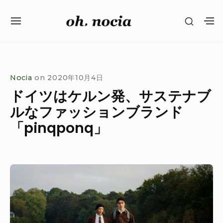
Skip
SHOW
to
SITE
S
SECON
content
NAVIGATION
S
SIDEB
SI
Site Navigation
SUBMENU
SUBMENU
Nocia
on
2020年10月4日
ドイツはケルン発、サステナブ
ルなファッションブランド
「pinqponq」